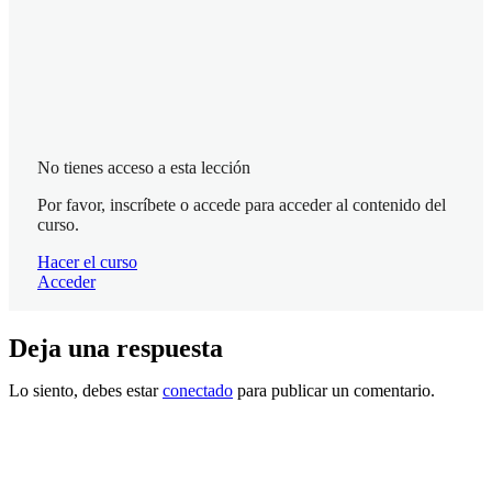
Miércoles 31/03: Sesión de cierre
Salir del curso
No tienes acceso a esta lección
Por favor, inscríbete o accede para acceder al contenido del
curso.
Hacer el curso
Acceder
Deja una respuesta
Ant
Sig
erio
uie
Lo siento, debes estar
conectado
para publicar un comentario.
r
nte