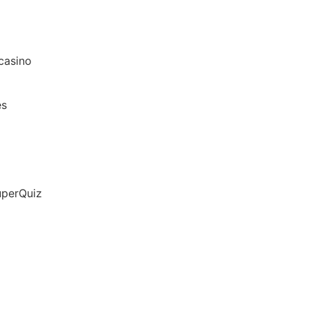
casino
es
úperQuiz