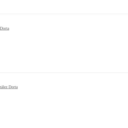
 Dorta
ález Dorta