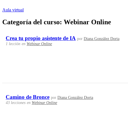
Ir
al
Aula virtual
contenido
Categoría del curso: Webinar Online
Crea tu propio asistente de IA
por
Diana González Dorta
1 lección
en
Webinar Online
Camino de Bronce
por
Diana González Dorta
43 lecciones
en
Webinar Online