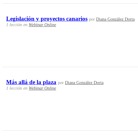
Legislación y proyectos canarios
por
Diana González Dorta
1 lección
en
Webinar Online
Más allá de la plaza
por
Diana González Dorta
1 lección
en
Webinar Online