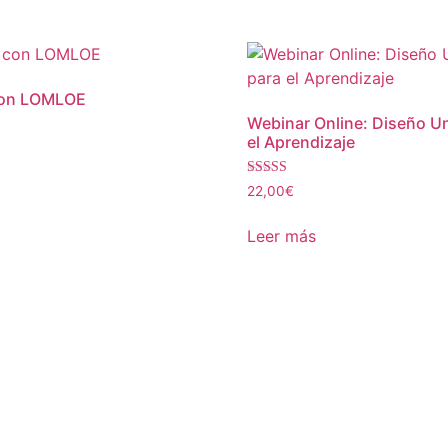
con LOMLOE
Webinar Online: Diseño Un
el Aprendizaje
Valorado con
22,00
€
5.00
de 5
Leer más