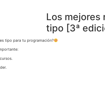
Los mejores 
tipo [3ª edic
des tipo para tu programación?
importante:
cursos.
der.