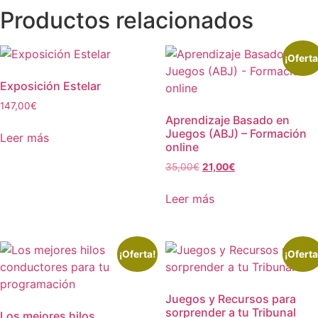
Productos relacionados
¡Oferta
Exposición Estelar
147,00
€
Aprendizaje Basado en
Juegos (ABJ) – Formación
Leer más
online
El
El
35,00
€
21,00
€
precio
precio
original
actual
Leer más
era:
es:
35,00€.
21,00€.
¡Oferta!
¡Oferta
Juegos y Recursos para
sorprender a tu Tribunal
Los mejores hilos