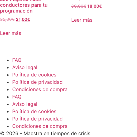
conductores para tu
El
El
30,00
€
18,00
€
programación
precio
precio
original
actual
El
El
Leer más
35,00
€
21,00
€
era:
es:
precio
precio
30,00€.
18,00€.
original
actual
Leer más
era:
es:
35,00€.
21,00€.
FAQ
Aviso legal
Política de cookies
Política de privacidad
Condiciones de compra
FAQ
Aviso legal
Política de cookies
Política de privacidad
Condiciones de compra
© 2026 - Maestra en tiempos de crisis