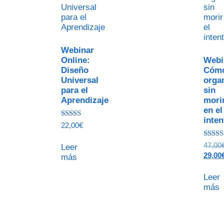
Webinar
Online:
Webi
Diseño
Cóm
Universal
orga
para el
sin
Aprendizaje
mori
en el
inten
Valorado
22,00
€
con
5.00
Valor
de 5
47,00
Leer
con
29,00
más
5.00
de 5
Leer
más