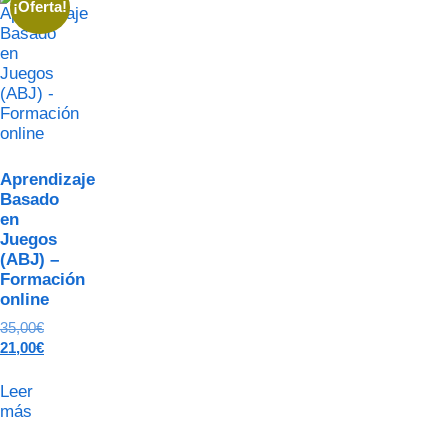
¡Oferta!
Aprendizaje
Basado
en
Juegos
(ABJ) –
Formación
online
35,00
€
21,00
€
Leer
más