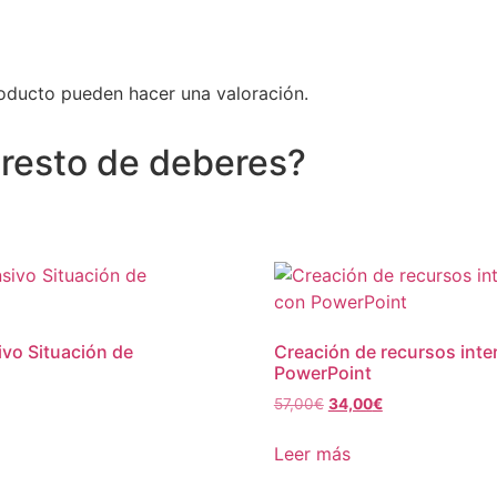
oducto pueden hacer una valoración.
 resto de deberes?
ivo Situación de
Creación de recursos inte
PowerPoint
El
El
57,00
€
34,00
€
precio
precio
original
actual
Leer más
era:
es:
57,00€.
34,00€.