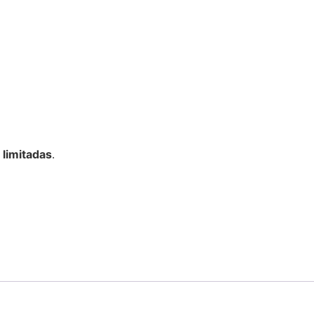
n
limitadas
.