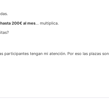
udas.
e
hasta 200€ al mes
… multiplica.
itas?
as participantes tengan mi atención. Por eso las plazas so