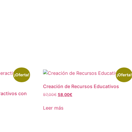
¡Oferta!
¡Oferta!
Creación de Recursos Educativos
ractivos con
El
El
97,00
€
58,00
€
precio
precio
original
actual
Leer más
era:
es:
97,00€.
58,00€.