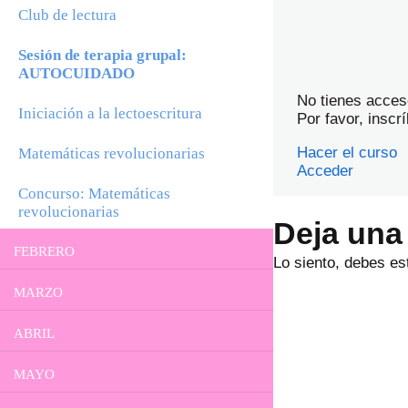
Acceso al canal y grupo de Telegram
Club de lectura
Sesión de terapia grupal:
AUTOCUIDADO
No tienes acces
Iniciación a la lectoescritura
Por favor, inscr
Hacer el curso
Matemáticas revolucionarias
Acceder
Concurso: Matemáticas
revolucionarias
Deja una
FEBRERO
Lo siento, debes es
MARZO
Programación del mes
ABRIL
Sesión de terapia grupal: ESTRÉS Y
Programación del mes
ANSIEDAD
MAYO
Cómo fomentar la creatividad
Programación del mes
Sesión extra: Educación financiera