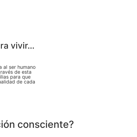
ra vivir…
a al ser humano
través de esta
lias para que
ualidad de cada
ción consciente?