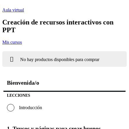
Ir
al
Aula virtual
contenido
Creación de recursos interactivos con
PPT
Mis cursos
No hay productos disponibles para comprar
Bienvenida/o
Bienveni
LECCIONES
Introducción
1. Trucos y páginas para crear buenos