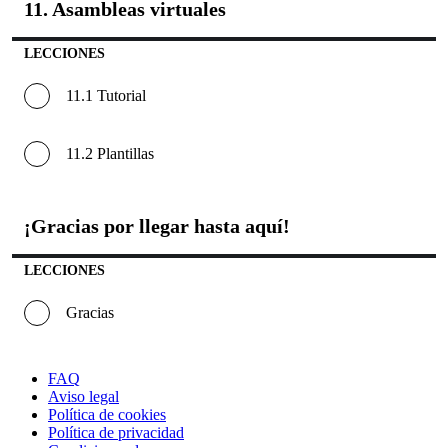
11. Asambleas virtuales
11.
Asamble
virtuales
LECCIONES
11.1 Tutorial
11.2 Plantillas
¡Gracias por llegar hasta aquí!
¡Gracias
por
llegar
LECCIONES
hasta
aquí!
Gracias
FAQ
Aviso legal
Política de cookies
Política de privacidad