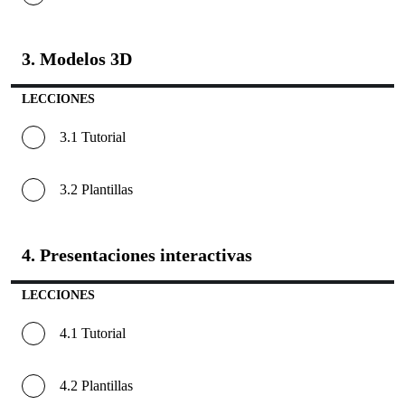
3. Modelos 3D
3.
Modelos
3D
LECCIONES
3.1 Tutorial
3.2 Plantillas
4. Presentaciones interactivas
4.
Presenta
interacti
LECCIONES
4.1 Tutorial
4.2 Plantillas