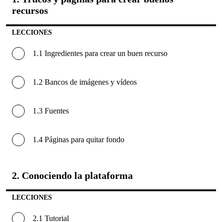
1.
recursos
Trucos
y
páginas
LECCIONES
para
crear
buenos
1.1 Ingredientes para crear un buen recurso
recursos
1.2 Bancos de imágenes y vídeos
1.3 Fuentes
1.4 Páginas para quitar fondo
2. Conociendo la plataforma
2.
Conocie
la
LECCIONES
platafor
2.1 Tutorial