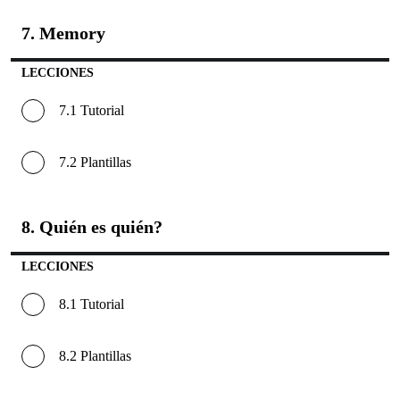
7. Memory
7.
Memory
LECCIONES
7.1 Tutorial
7.2 Plantillas
8. Quién es quién?
8.
Quién
es
LECCIONES
quién?
8.1 Tutorial
8.2 Plantillas